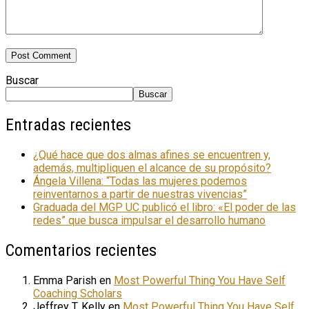
Buscar
Buscar
Entradas recientes
¿Qué hace que dos almas afines se encuentren y,
además, multipliquen el alcance de su propósito?
Ángela Villena: “Todas las mujeres podemos
reinventarnos a partir de nuestras vivencias”
Graduada del MGP UC publicó el libro: «El poder de las
redes” que busca impulsar el desarrollo humano
Comentarios recientes
Emma Parish
en
Most Powerful Thing You Have Self
Coaching Scholars
Jeffrey T. Kelly
en
Most Powerful Thing You Have Self